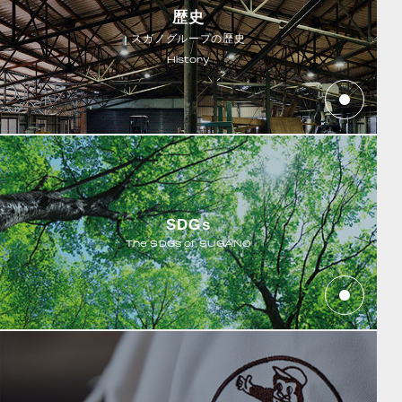
歴史
スガノグループの歴史
History
SDGs
The SDGs of SUGANO