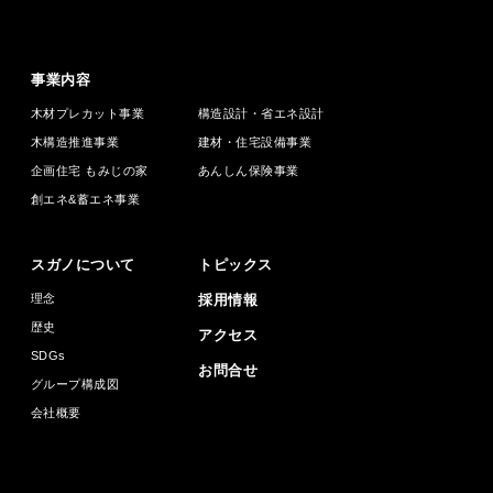
事業内容
木材プレカット事業
構造設計・省エネ設計
木構造推進事業
建材・住宅設備事業
企画住宅 もみじの家
あんしん保険事業
創エネ&蓄エネ事業
スガノについて
トピックス
理念
採用情報
歴史
アクセス
SDGs
お問合せ
グループ構成図
会社概要