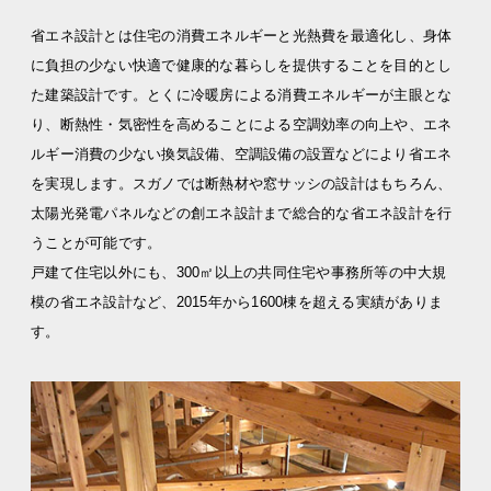
省エネ設計とは住宅の消費エネルギーと光熱費を最適化し、身体
に負担の少ない快適で健康的な暮らしを提供することを⽬的とし
た建築設計です。とくに冷暖房による消費エネルギーが主眼とな
り、断熱性・気密性を高めることによる空調効率の向上や、エネ
ルギー消費の少ない換気設備、空調設備の設置などにより省エネ
を実現します。スガノでは断熱材や窓サッシの設計はもちろん、
太陽光発電パネルなどの創エネ設計まで総合的な省エネ設計を行
うことが可能です。
戸建て住宅以外にも、300㎡以上の共同住宅や事務所等の中大規
模の省エネ設計など、2015年から1600棟を超える実績がありま
す。