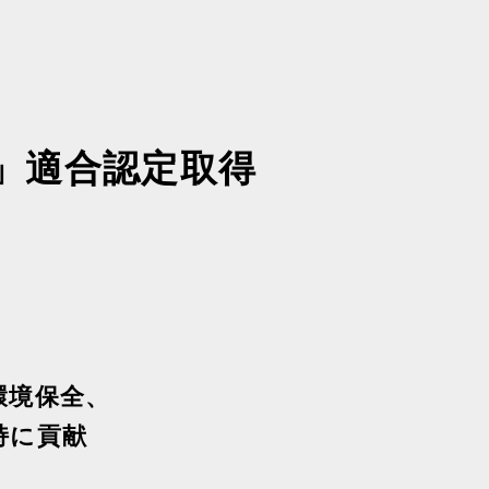
」適合認定取得
環境保全、
持に貢献